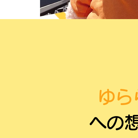
ゆら
​への