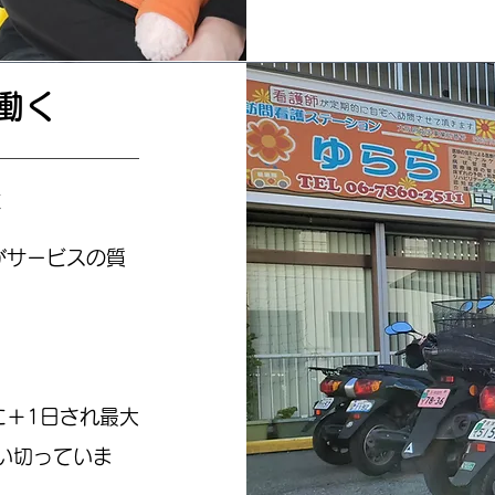
働く
に
がサービスの質
に＋1日され最大
い切っていま