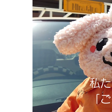
私た
「ご